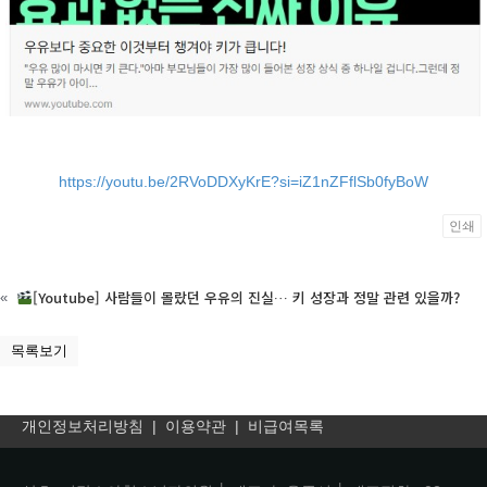
https://youtu.be/2RVoDDXyKrE?si=iZ1nZFflSb0fyBoW
인쇄
[Youtube] 사람들이 몰랐던 우유의 진실… 키 성장과 정말 관련 있을까?
«
목록보기
개인정보처리방침
|
이용약관
|
비급여목록